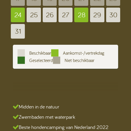
24
25
26
27
28
29
30
31
Beschikbaar
Aankomst-/vertrekdag
Geselecteerd
Niet beschikbaar
Midden in de natuur
Zwembaden met waterpark
Beste hondencamping van Nederland 2022