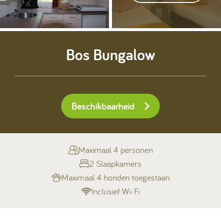
Kamperen
Bos Bungalow
Huren
Beschikbaarheid
+31 (0) 529 451 362
Gastinformatie
Maximaal 4 personen
2 Slaapkamers
Contact
Maximaal 4 honden toegestaan
Werken bij
Inclusief Wi-Fi
Mijn Ommerland