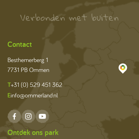
Verbonden met buiten
Contact
Besthemerberg 1
7731 PB Ommen
T
+31 (0) 529 451 362
E
info@ommerland.nl
Ontdek ons park