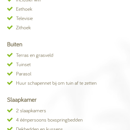
Eethoek
Televisie
Zithoek
Buiten
Terras en grasveld
Tuinset
Parasol
Huur schapennet bij om tuin af te zetten
Slaapkamer
2 slaapkamers
4 éénpersoons boxspringbedden
Dekbedden en kussens