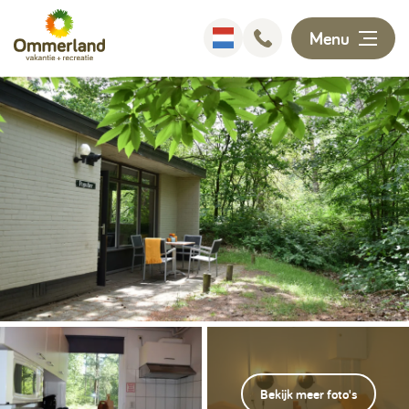
Menu
Overnachten
Faciliteiten
Animatie
Omgeving
Ontdekken
Informatie
Bekijk meer foto's