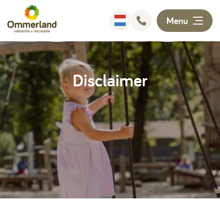
Menu
Overnachten
Disclaimer
Faciliteiten
Animatie
Omgeving
Ontdekken
Informatie