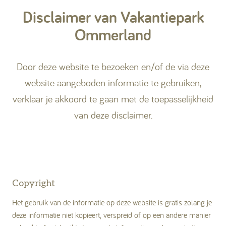
Disclaimer van Vakantiepark
Kamperen
Ommerland
Huren
Door deze website te bezoeken en/of de via deze
website aangeboden informatie te gebruiken,
verklaar je akkoord te gaan met de toepasselijkheid
van deze disclaimer.
+31 (0) 529 451 362
Gastinformatie
Contact
Copyright
Werken bij
Het gebruik van de informatie op deze website is gratis zolang je
deze informatie niet kopieert, verspreid of op een andere manier
Mijn Ommerland