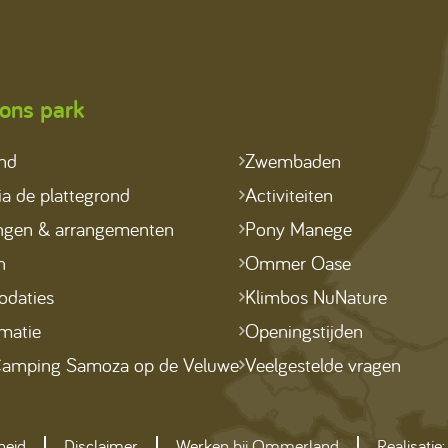
ons park
ond
Zwembaden
a de plattegrond
Activiteiten
ngen & arrangementen
Pony Manege
n
Ommer Oase
daties
Klimbos NuNature
matie
Openingstijden
amping Samoza op de Veluwe
Veelgestelde vragen
heid
Disclaimer
Werken bij Ommerland
Realisatie