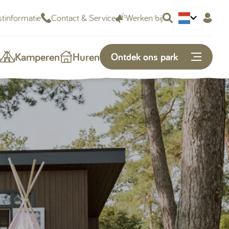
tinformatie
Contact & Service
Werken bij
Deutsch
Kamperen
Huren
Ontdek ons park
Of snel naar...
Plattegrond
Openingstijden
Vacatures
Kunnen we je helpen?