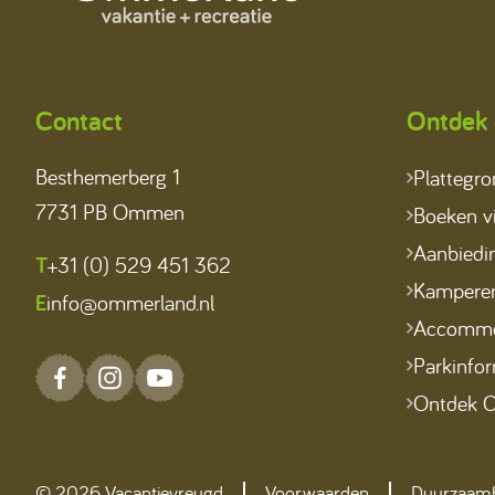
Contact
Ontdek 
Besthemerberg 1
Plattegr
7731 PB Ommen
Boeken vi
Aanbiedi
T
+31 (0) 529 451 362
Kampere
E
info@ommerland.nl
Accommo
Parkinfor
Ontdek C
© 2026 Vacantievreugd
Voorwaarden
Duurzaam