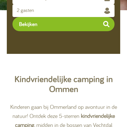
2 gasten
Kamperen
Bekijken
Huren
+31 (0) 529 451 362
Kindvriendelijke camping in
Gastinformatie
Ommen
Contact
Kinderen gaan bij Ommerland op avontuur in de
Werken bij
natuur! Ontdek deze 5-sterren
kindvriendelijke
Mijn Ommerland
camping
, midden in de bossen van Vechtdal