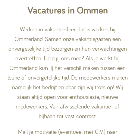
Vacatures in Ommen
Kamperen
Werken in vakantiesfeer, dat is werken bij
Huren
Ommerland. Samen onze vakantiegasten een
onvergetelijke tijd bezorgen en hun verwachtingen
overtreffen. Help jij ons mee? Als je werkt bij
Ommerland kun jij het verschil maken tussen een
+31 (0) 529 451 362
leuke of onvergetelijke tijd. De medewerkers maken
namelijk het bedrijf en daar zijn wij trots op! Wij
Gastinformatie
staan altijd open voor enthousiaste, nieuwe
Contact
medewerkers. Van afwisselende vakantie- of
bijbaan tot vast contract.
Werken bij
Mijn Ommerland
Mail je motivatie (eventueel met C.V.) naar