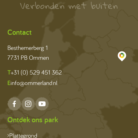
Verbonden met buiten
Contact
Besthemerberg 1
7731 PB Ommen
T
+31 (0) 529 451 362
E
info@ommerland.nl
Ontdek ons park
Plattegrond