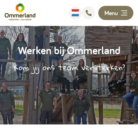
Menu
Overnachten
Werken bij Ommerland
Faciliteiten
Kom jij ons team versterken?
Animatie
Omgeving
Ontdekken
Informatie