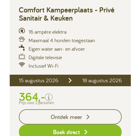
Comfort Kampeerplaats - Privé
Sanitair & Keuken
16 ampère elektra
Maximaal 4 honden toegestaan
Eigen water aan- en afvoer
Digitale televisie
Inclusief Wi-Fi
Inclusief
2 personen
15 augustus 2026
18 augustus 2026
Privé sanitair
364,-
Verblijfskosten
Toeristenbelasting
Prijs voor 2 personen
Exclusief
Ontdek meer
Borg I-con € 25,-
Boek direct