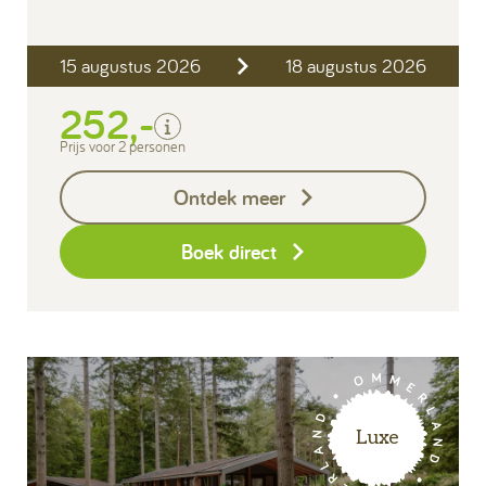
Inclusief
15 augustus 2026
18 augustus 2026
2 personen
Verblijfskosten
252,-
Toeristenbelasting
Prijs voor 2 personen
Exclusief
Ontdek meer
Borg I-con € 25,-
Boek direct
Luxe