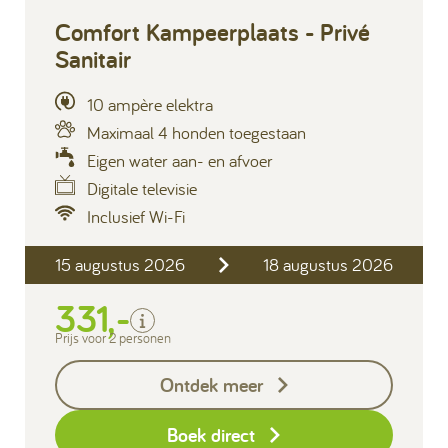
Comfort Kampeerplaats - Privé
Sanitair
10 ampère elektra
Maximaal 4 honden toegestaan
Eigen water aan- en afvoer
Digitale televisie
Inclusief Wi-Fi
Inclusief
2 personen
15 augustus 2026
18 augustus 2026
Privé sanitair
331,-
Verblijfskosten
Toeristenbelasting
Prijs voor 2 personen
Exclusief
Ontdek meer
Borg I-con € 25,-
Boek direct