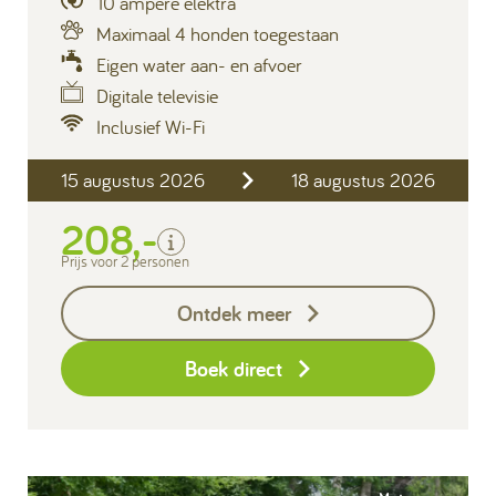
10 ampère elektra
Maximaal 4 honden toegestaan
Eigen water aan- en afvoer
Digitale televisie
Inclusief Wi-Fi
Inclusief
15 augustus 2026
18 augustus 2026
2 personen
Verblijfskosten
208,-
Toeristenbelasting
Prijs voor 2 personen
Exclusief
Ontdek meer
Borg I-con € 25,-
Boek direct