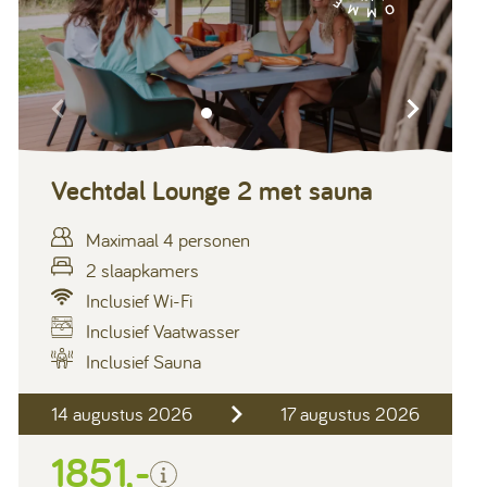
Vechtdal Lounge 2 met sauna
Maximaal 4 personen
2 slaapkamers
Inclusief Wi-Fi
Inclusief Vaatwasser
Inclusief
Inclusief Sauna
Verblijfskosten
14 augustus 2026
17 augustus 2026
Bedlinnen
Toeristenbelasting
1851,-
Keukendoekenpakket