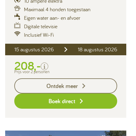
10 ampère elektra
Maximaal 4 honden toegestaan
Eigen water aan- en afvoer
Digitale televisie
Inclusief Wi-Fi
Inclusief
15 augustus 2026
18 augustus 2026
2 personen
Verblijfskosten
208,-
Toeristenbelasting
Prijs voor 2 personen
Exclusief
Ontdek meer
Borg I-con € 25,-
Boek direct