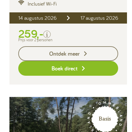
Inclusief Wi-Fi
Inclusief
14 augustus 2026
17 augustus 2026
2 personen
Verblijfskosten
259,-
Toeristenbelasting
Prijs voor 2 personen
Exclusief
Ontdek meer
Borg I-con € 25,-
Boek direct
Basis