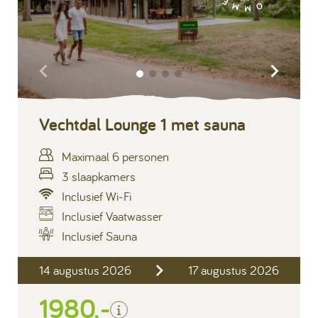
Vechtdal Lounge 1 met sauna
Maximaal 6 personen
3 slaapkamers
Inclusief Wi-Fi
Inclusief Vaatwasser
Inclusief Sauna
Inclusief
14 augustus 2026
17 augustus 2026
Verblijfskosten
1980,-
Bedlinnen
Toeristenbelasting