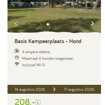
Basis Kampeerplaats - Hond
4 ampère elektra
Maximaal 4 honden toegestaan
Inclusief Wi-Fi
Inclusief
14 augustus 2026
17 augustus 2026
2 personen
Verblijfskosten
208,-
Toeristenbelasting