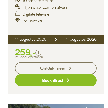
10 ampère elektra
Eigen water aan- en afvoer
Digitale televisie
Inclusief Wi-Fi
Inclusief
14 augustus 2026
17 augustus 2026
2 personen
Verblijfskosten
259,-
Toeristenbelasting
Prijs voor 2 personen
Exclusief
Ontdek meer
Borg I-con € 25,-
Boek direct