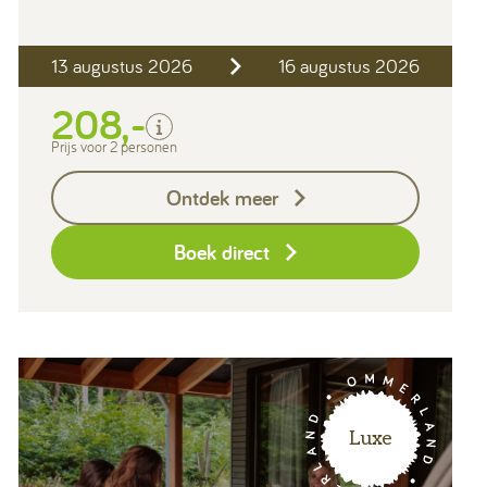
Inclusief
13 augustus 2026
16 augustus 2026
2 personen
Verblijfskosten
208,-
Toeristenbelasting
Prijs voor 2 personen
Exclusief
Ontdek meer
Borg I-con € 25,-
Boek direct
Luxe