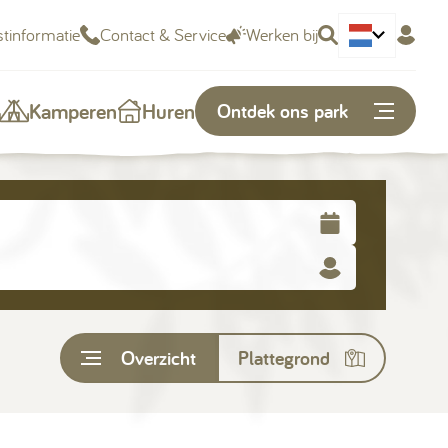
tinformatie
Contact & Service
Werken bij
Deutsch
Kamperen
Huren
Ontdek ons park
Of snel naar...
Plattegrond
Openingstijden
Overzicht
Plattegrond
Vacatures
Kunnen we je helpen?