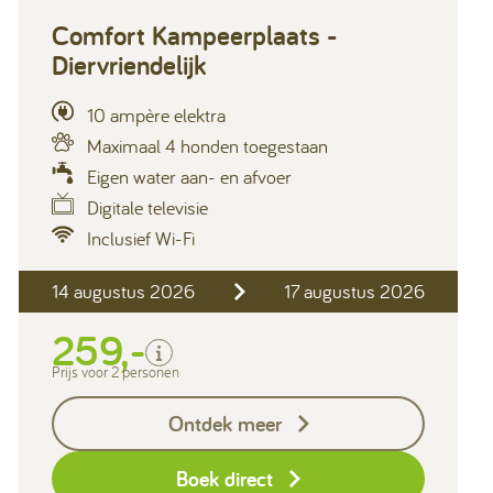
Comfort Kampeerplaats -
Diervriendelijk
10 ampère elektra
Maximaal 4 honden toegestaan
Eigen water aan- en afvoer
Digitale televisie
Inclusief Wi-Fi
Inclusief
14 augustus 2026
17 augustus 2026
2 personen
Verblijfskosten
259,-
Toeristenbelasting
Prijs voor 2 personen
Exclusief
Ontdek meer
Borg I-con € 25,-
Boek direct