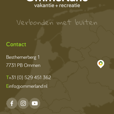
Verbonden met buiten
Contact
Besthemerberg 1
7731 PB Ommen
T
+31 (0) 529 451 362
E
info@ommerland.nl