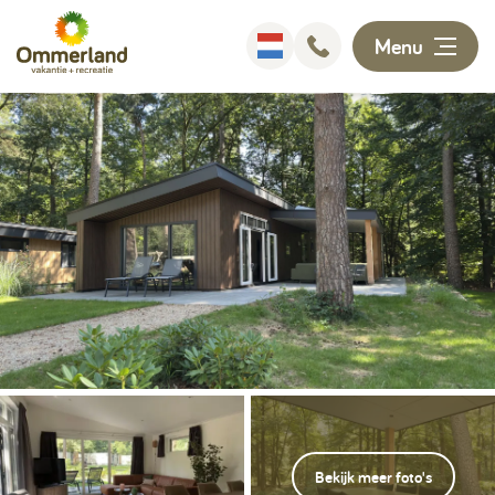
Menu
Overnachten
Faciliteiten
Animatie
Omgeving
Ontdekken
Informatie
Bekijk meer foto's