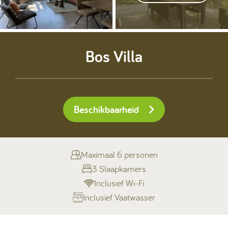
Kamperen
Bos Villa
Huren
Beschikbaarheid
+31 (0) 529 451 362
Gastinformatie
Maximaal 6 personen
3 Slaapkamers
Contact
Inclusief Wi-Fi
Werken bij
Inclusief Vaatwasser
Mijn Ommerland