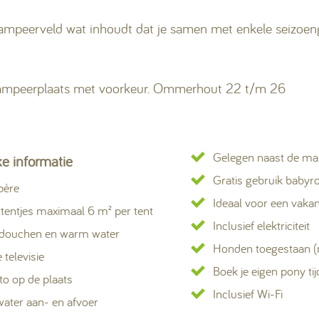
t kampeerveld wat inhoudt dat je samen met enkele seizoen
kampeerplaats met voorkeur. Ommerhout 22 t/m 26
Gelegen naast de m
ke informatie
Gratis gebruik baby
père
Ideaal voor een vakan
ettentjes maximaal 6 m² per tent
Inclusief elektriciteit
 douchen en warm water
Honden toegestaan (
e televisie
Boek je eigen pony tijd
to op de plaats
Inclusief Wi-Fi
water aan- en afvoer