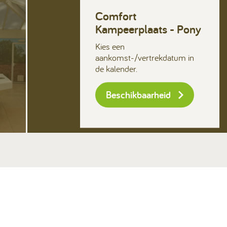
Contact & Veelgestelde vragen
Comfort
Kampeerplaats - Pony
Volg ons op social media
Kies een
aankomst-/vertrekdatum in
de kalender.
Beschikbaarheid