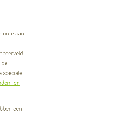
route aan.
mpeerveld.
 de
 speciale
nden- en
hebben een