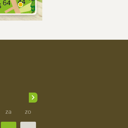
za
zo