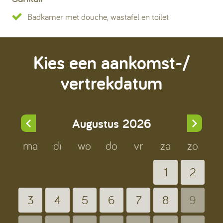
Badkamer met douche, wastafel en toilet
Kies een aankomst-/
vertrekdatum
Augustus
2026
ma
di
wo
do
vr
za
zo
1
2
3
4
5
6
7
8
9