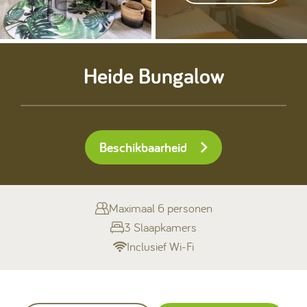
Kamperen
Heide Bungalow
Huren
Beschikbaarheid
+31 (0) 529 451 362
Gastinformatie
Maximaal 6 personen
3 Slaapkamers
Contact
Inclusief Wi-Fi
Werken bij
Mijn Ommerland