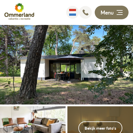
Menu
Overnachten
Faciliteiten
Animatie
Omgeving
Ontdekken
Informatie
Bekijk meer foto's