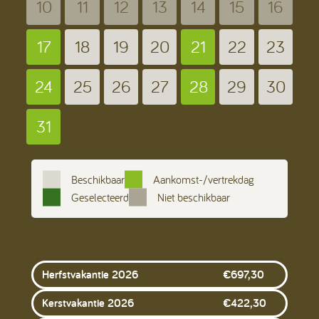
10
11
12
13
14
15
16
17
18
19
20
21
22
23
24
25
26
27
28
29
30
31
Beschikbaar
Aankomst-/vertrekdag
Geselecteerd
Niet beschikbaar
Herfstvakantie 2026
€
697,30
Kerstvakantie 2026
€
422,30