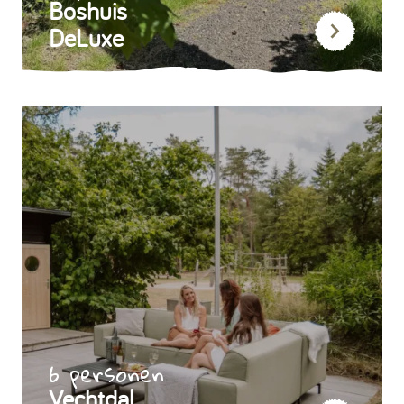
Boshuis
DeLuxe
6 personen
Vechtdal