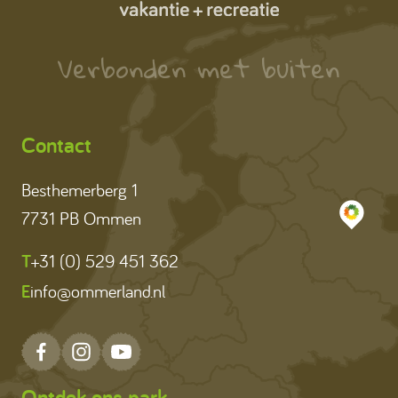
Verbonden met buiten
Contact
Besthemerberg 1
7731 PB Ommen
T
+31 (0) 529 451 362
E
info@ommerland.nl
Ontdek ons park