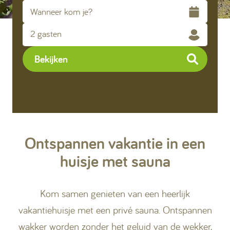
Kamperen
2 gasten
Huren
Bekijken
+31 (0) 529 451 362
Ontspannen vakantie in een
Gastinformatie
huisje met sauna
Contact
Kom samen genieten van een heerlijk
Werken bij
vakantiehuisje met een privé sauna. Ontspannen
Mijn Ommerland
wakker worden zonder het geluid van de wekker,