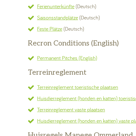
Ferienunterkünfte
(Deutsch)
Saisonsstandplätze
(Deutsch)
Feste Plätze
(Deutsch)
Recron Conditions (English)
Permanent Pitches (English)
Terreinreglement
Terreinreglement toeristische plaatsen
Huisdierreglement (honden en katten) toeristi
Terreinreglement vaste plaatsen
Huisdierreglement (honden en katten) vaste pl
Huisregels Manege Ommerland