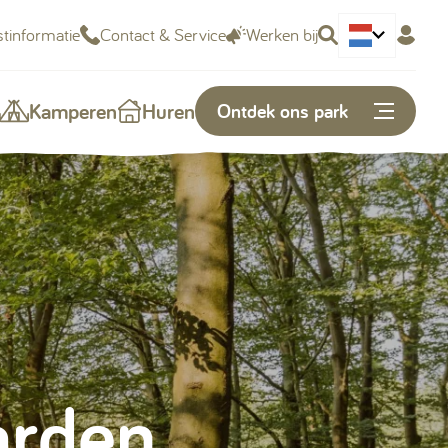
tinformatie
Contact & Service
Werken bij
Deutsch
Kamperen
Huren
Ontdek ons park
Of snel naar...
Plattegrond
Openingstijden
Vacatures
arden
Kunnen we je helpen?