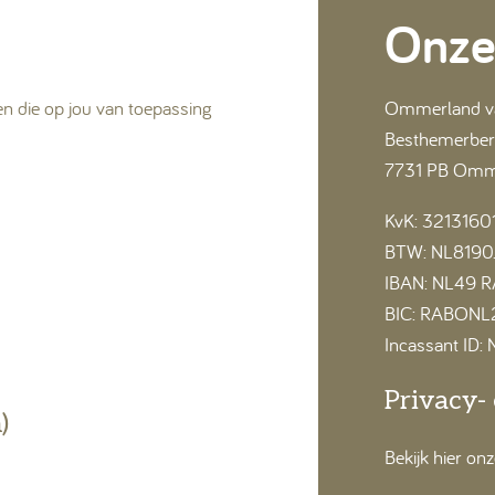
Onze
en die op jou van toepassing
Ommerland vak
Besthemerber
7731 PB Om
KvK: 3213160
BTW: NL8190.
IBAN: NL49 
BIC: RABONL
Incassant ID
Privacy-
)
Bekijk hier on