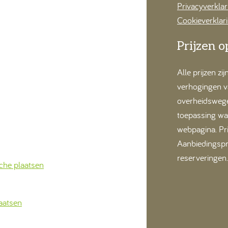
Privacyverkla
Cookieverklar
Prijzen 
Alle prijzen zi
verhogingen va
overheidswege 
toepassing wa
webpagina. Pr
Aanbiedingspri
reserveringen.
sche plaatsen
aatsen