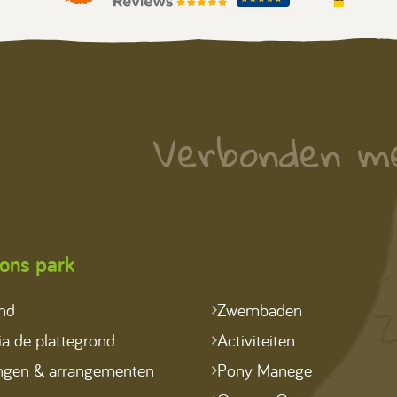
Verbonden m
ons park
ond
Zwembaden
a de plattegrond
Activiteiten
ngen & arrangementen
Pony Manege