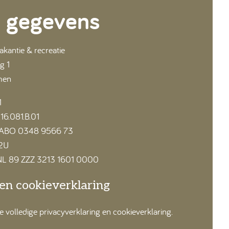
 gegevens
antie & recreatie
g 1
men
1
16.081.B.01
RABO 0348 9566 73
2U
: NL 89 ZZZ 3213 1601 0000
 en cookieverklaring
ze volledige privacyverklaring en cookieverklaring.