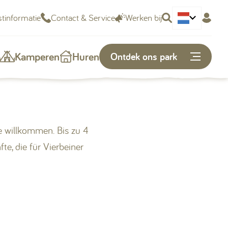
tinformatie
Contact & Service
Werken bij
Deutsch
Kamperen
Huren
Ontdek ons park
Of snel naar...
 willkommen. Bis zu 4
Plattegrond
e, die für Vierbeiner
Openingstijden
Vacatures
Kunnen we je helpen?