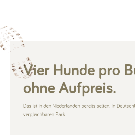
Ontdek 
Op vaka
Actie &
Ontdek 
Alles v
Ontdekken
Informatie
Bekijk a
Je eige
Klimmen
Chill, s
Van kas
Bekijk 
Bekijk 
Geniet
Samen 
Vier Hunde pro B
Krijg d
ohne Aufpreis.
Das ist in den Niederlanden bereits selten. In Deuts
vergleichbaren Park.