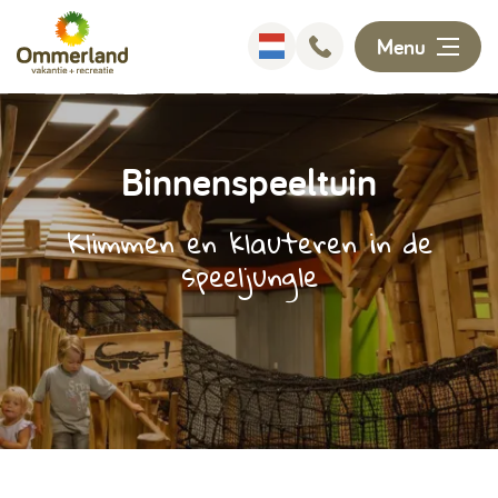
Menu
Overnachten
Binnenspeeltuin
Faciliteiten
Klimmen en klauteren in de
speeljungle
Animatie
Omgeving
Ontdekken
Informatie