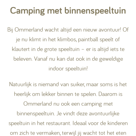
Camping met binnenspeeltuin
Kamperen
Bij Ommerland wacht altijd een nieuw avontuur! Of
Huren
je nu klimt in het klimbos, paintball speelt of
klautert in de grote speeltuin – er is altijd iets te
beleven. Vanaf nu kan dat ook in de geweldige
indoor speeltuin!
+31 (0) 529 451 362
Natuurlijk is niemand van suiker, maar soms is het
Gastinformatie
heerlijk om lekker binnen te spelen. Daarom is
Contact
Ommerland nu ook een camping met
binnenspeeltuin. Je vindt deze avontuurlijke
Werken bij
speeltuin in het restaurant. Ideaal voor de kinderen
Mijn Ommerland
om zich te vermaken, terwijl jij wacht tot het eten