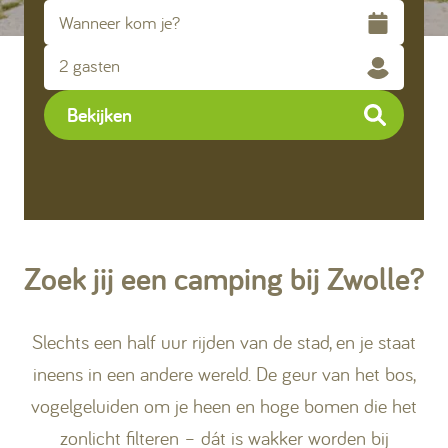
Kamperen
2 gasten
Huren
Bekijken
+31 (0) 529 451 362
Zoek jij een camping bij Zwolle?
Gastinformatie
Contact
Slechts een half uur rijden van de stad, en je staat
ineens in een andere wereld. De geur van het bos,
Werken bij
vogelgeluiden om je heen en hoge bomen die het
Mijn Ommerland
zonlicht filteren – dát is wakker worden bij