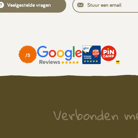
Veelgestelde vragen
Stuur een email
Verbonden m