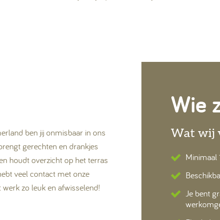
Wie 
Wat wij 
rland ben jij onmisbaar in ons
je brengt gerechten en drankjes
Minimaal 
 en houdt overzicht op het terras
 hebt veel contact met onze
Beschikba
t werk zo leuk en afwisselend!
Je bent gr
werkomge