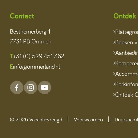
Contact
Ontdek 
Besthemerberg 1
Plattegr
7731 PB Ommen
Boeken vi
Aanbiedi
T
+31 (0) 529 451 362
Kampere
E
info@ommerland.nl
Accommo
Parkinfor
Ontdek C
© 2026 Vacantievreugd
Voorwaarden
Duurzaam