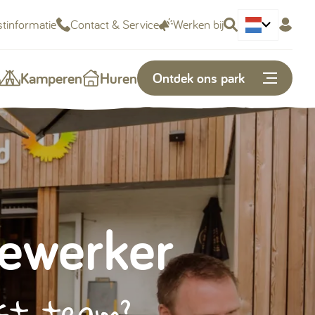
tinformatie
Contact & Service
Werken bij
Deutsch
Kamperen
Huren
Ontdek ons park
Of snel naar...
Plattegrond
ewerker
Openingstijden
Vacatures
ast team?
Kunnen we je helpen?