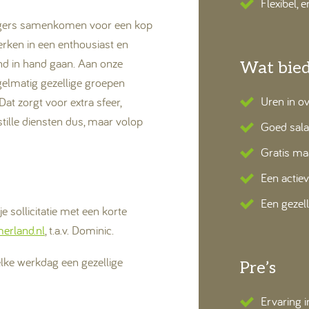
Flexibel, 
ngers samenkomen voor een kop
werken in een enthousiast en
d in hand gaan. Aan onze
Wat bied
gelmatig gezellige groepen
Uren in o
at zorgt voor extra sfeer,
tille diensten dus, maar volop
Goed sala
Gratis maa
Een actie
Een gezel
e sollicitatie met een korte
erland.nl
, t.a.v. Dominic.
ke werkdag een gezellige
Pre’s
Ervaring 