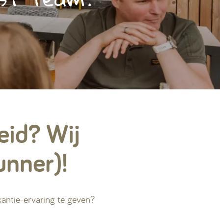
Contact & Veelgestelde vragen
Volg ons op social media
heid? Wij
unner)!
akantie-ervaring te geven?