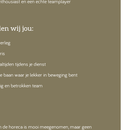
enthousiast en een echte teamplayer
en wij jou:
verleg
ris
ltijden tijdens je dienst
ve baan waar je lekker in beweging bent
lig en betrokken team
in de horeca is mooi meegenomen, maar geen