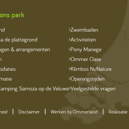
ons park
ond
Zwembaden
a de plattegrond
Activiteiten
ngen & arrangementen
Pony Manege
n
Ommer Oase
daties
Klimbos NuNature
matie
Openingstijden
amping Samoza op de Veluwe
Veelgestelde vragen
heid
Disclaimer
Werken bij Ommerland
Realisatie