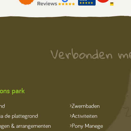
Verbonden m
ons park
ond
Zwembaden
a de plattegrond
Activiteiten
ngen & arrangementen
Pony Manege