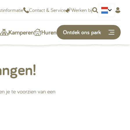
tinformatie
Contact & Service
Werken bij
Deutsch
Kamperen
Huren
Ontdek ons park
angen!
Of snel naar...
Plattegrond
n je te voorzien van een
Openingstijden
Vacatures
Kunnen we je helpen?