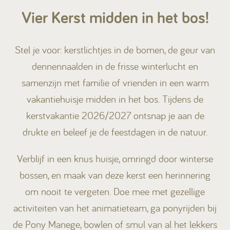
Vier Kerst midden in het bos!
Kamperen
Stel je voor: kerstlichtjes in de bomen, de geur van
Huren
dennennaalden in de frisse winterlucht en
samenzijn met familie of vrienden in een warm
vakantiehuisje midden in het bos. Tijdens de
kerstvakantie 2026/2027 ontsnap je aan de
+31 (0) 529 451 362
drukte en beleef je de feestdagen in de natuur.
Gastinformatie
Verblijf in een knus huisje, omringd door winterse
Contact
bossen, en maak van deze kerst een herinnering
om nooit te vergeten. Doe mee met gezellige
Werken bij
activiteiten van het animatieteam, ga ponyrijden bij
Mijn Ommerland
de Pony Manege, bowlen of smul van al het lekkers