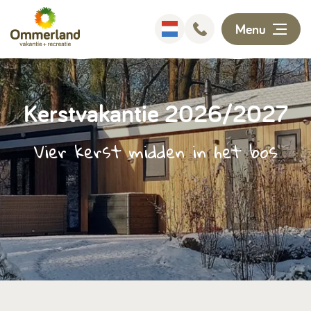
Menu
Overnachten
Kerstvakantie 2026/2027
Faciliteiten
Vier kerst midden in het bos
Animatie
Omgeving
Ontdekken
Informatie