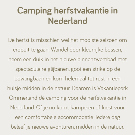
Camping herfstvakantie in
Kamperen
Nederland
Huren
De herfst is misschien wel het mooiste seizoen om
eropuit te gaan. Wandel door kleurrijke bossen,
neem een duik in het nieuwe binnenzwembad met
spectaculaire glijbanen, gooi een strike op de
+31 (0) 529 451 362
bowlingbaan en kom helemaal tot rust in een
huisje midden in de natuur. Daarom is Vakantiepark
Gastinformatie
Ommerland dé camping voor de herfstvakantie in
Contact
Nederland. Of je nu komt kamperen of kiest voor
een comfortabele accommodatie. Iedere dag
Werken bij
beleef je nieuwe avonturen, midden in de natuur.
Mijn Ommerland