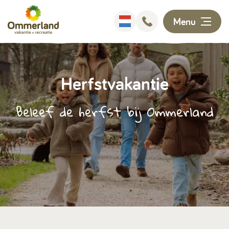
Menu
Overnachten
Herfstvakantie
Faciliteiten
Beleef de herfst bij Ommerland
Animatie
Omgeving
Ontdekken
Informatie