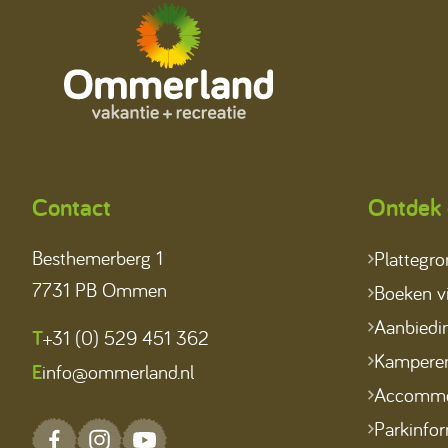
Contact
Ontdek 
Besthemerberg 1
Plattegr
7731 PB Ommen
Boeken vi
Aanbiedi
T
+31 (0) 529 451 362
Kampere
E
info@ommerland.nl
Accommo
Parkinfor