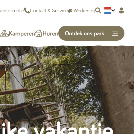
tinformatie
Contact & Service
Werken bij
Deutsch
Kamperen
Huren
Ontdek ons park
Of snel naar...
Plattegrond
Openingstijden
Vacatures
jke vakantie
Kunnen we je helpen?