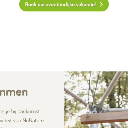
Boek die avontuurlijke vakantie!
limmen
g je bij aankomst
iviteit van NuNature