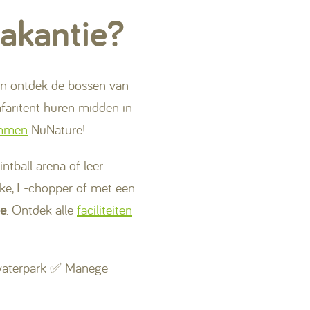
vakantie?
 en ontdek de bossen van
faritent huren midden in
mmen
NuNature!
ntball arena of leer
ike, E-chopper of met een
ie
. Ontdek alle
faciliteiten
waterpark ✅ Manege