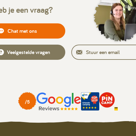
b je een vraag?
Chat met ons
Veelgestelde vragen
Stuur een email