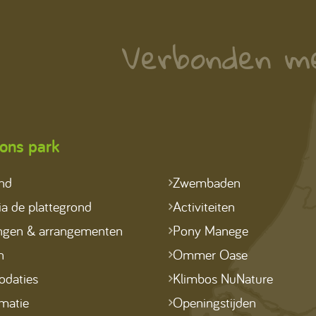
Verbonden m
ons park
ond
Zwembaden
a de plattegrond
Activiteiten
ngen & arrangementen
Pony Manege
n
Ommer Oase
daties
Klimbos NuNature
matie
Openingstijden