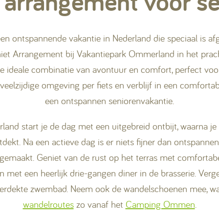
 arrangement voor s
een ontspannende vakantie in Nederland die speciaal is a
iet Arrangement bij Vakantiepark Ommerland in het pracht
e ideale combinatie van avontuur en comfort, perfect voo
eelzijdige omgeving per fiets en verblijf in een comforta
een ontspannen seniorenvakantie.
and start je de dag met een uitgebreid ontbijt, waarna je
ntdekt. Na een actieve dag is er niets fijner dan ontspanne
pgemaakt. Geniet van de rust op het terras met comfortabel
met een heerlijk drie-gangen diner in de brasserie. Verge
verdekte zwembad. Neem ook de wandelschoenen mee, wan
wandelroutes
zo vanaf het
Camping Ommen
.