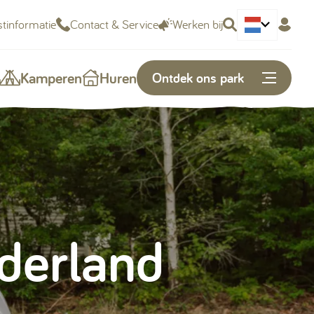
tinformatie
Contact & Service
Werken bij
Deutsch
Kamperen
Huren
Ontdek ons park
Of snel naar...
Plattegrond
Openingstijden
derland
Vacatures
Kunnen we je helpen?