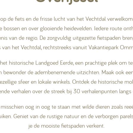
t op de fiets en de frisse lucht van het Vechtdal verwelkom
e bossen en over glooiende heidevelden. Iedere route ont
nis van de regio. De zorgvuldig uitgezette fietspaden bre
s van het Vechtdal, rechtstreeks vanuit Vakantiepark Omm
e het historische Landgoed Eerde, een prachtige plek om te
n bewonder de adembenemende uitzichten. Maak ook een
ellige sfeer en lokale winkels. Ontdek de historische mole
ende verhalen over de streek bij 30 verhalenpunten langs 
 misschien oog in oog te staan met wilde dieren zoals ree
ken. Geniet van de rustige natuur en de verborgen parels
je de mooiste fietspaden verkent.