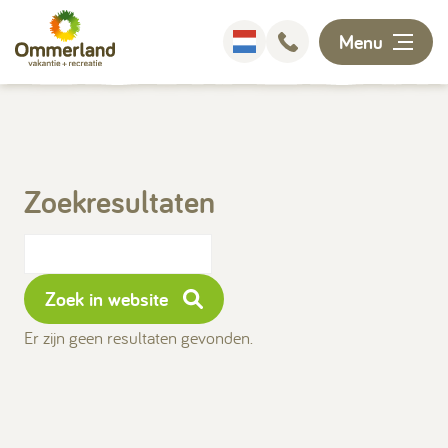
Menu
Overnachten
Faciliteiten
Zoekresultaten
Animatie
Omgeving
Zoek in website
Er zijn geen resultaten gevonden.
Ontdekken
Informatie