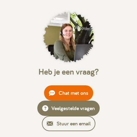
Kamperen
Huren
Heb je een vraag?
+31 (0) 529 451 362
Gastinformatie
Chat met ons
Contact
Veelgestelde vragen
Werken bij
Stuur een email
Mijn Ommerland