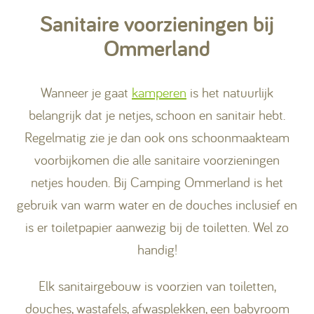
Sanitaire voorzieningen bij
Kamperen
Ommerland
Huren
Wanneer je gaat
kamperen
is het natuurlijk
belangrijk dat je netjes, schoon en sanitair hebt.
Regelmatig zie je dan ook ons schoonmaakteam
voorbijkomen die alle sanitaire voorzieningen
+31 (0) 529 451 362
netjes houden. Bij Camping Ommerland is het
gebruik van warm water en de douches inclusief en
Gastinformatie
is er toiletpapier aanwezig bij de toiletten. Wel zo
Contact
handig!
Werken bij
Elk sanitairgebouw is voorzien van toiletten,
Mijn Ommerland
douches, wastafels, afwasplekken, een babyroom