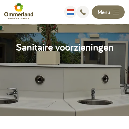
Menu
Overnachten
Sanitaire voorzieningen
Faciliteiten
Animatie
Omgeving
Ontdekken
Informatie