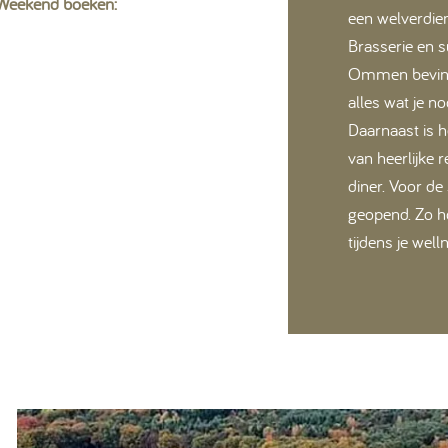
 Weekend boeken:
een welverdie
Brasserie en s
Ommen bevindt
alles wat je n
Daarnaast is h
van heerlijke 
diner. Voor de
geopend. Zo ho
tijdens je we