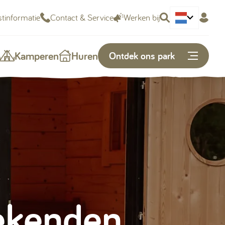
tinformatie
Contact & Service
Werken bij
Deutsch
Kamperen
Huren
Ontdek ons park
Of snel naar...
Plattegrond
Openingstijden
Vacatures
ekenden
Kunnen we je helpen?