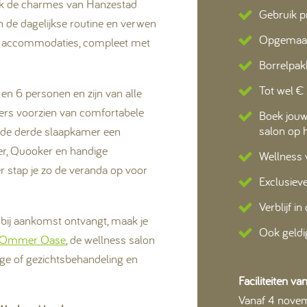
dek de charmes van Hanzestad
Gebruik p
 de dagelijkse routine en verwen
Opgemaak
ess accommodaties, compleet met
Borrelpak
Tot wel €
en 6 personen en zijn van alle
ers voorzien van comfortabele
Boek jouw
salon op h
 de derde slaapkamer een
er, Quooker en handige
Wellness 
 stap je zo de veranda op voor
Exclusiev
Verblijf 
je bij aankomst ontvangt, maak je
Ook geldig
Ommer Oase
, de wellness salon
age of gezichtsbehandeling en
Faciliteiten v
Vanaf 4 novem