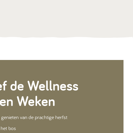
ef de Wellness
en Weken
 genieten van de prachtige herfst
 het bos