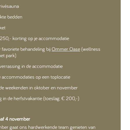
rivésauna
te bedden
ket
 250,- korting op je accommodatie
 favoriete behandeling bij
Ommer Oase
(wellness
et park)
verrassing in de accommodatie
e accommodaties op een toplocatie
in de weekenden in oktober en november
 in de herfstvakantie (toeslag: € 200,-)
anaf 4 november
ber gaat ons hardwerkende team genieten van