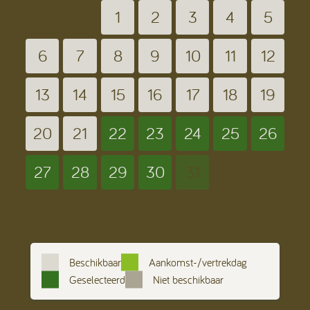
1
2
3
4
5
6
7
8
9
10
11
12
13
14
15
16
17
18
19
20
21
22
23
24
25
26
27
28
29
30
31
Beschikbaar
Aankomst-/vertrekdag
Geselecteerd
Niet beschikbaar