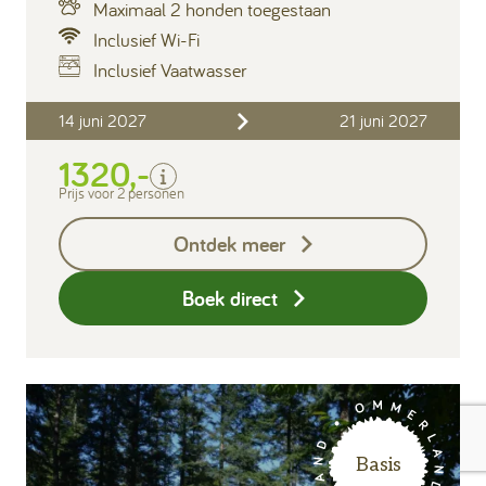
Maximaal 2 honden toegestaan
Inclusief Wi-Fi
Inclusief Vaatwasser
Inclusief
14 juni 2027
21 juni 2027
Verblijfskosten
1320,-
Bedlinnen
Toeristenbelasting
Prijs voor 2 personen
Keukendoekenpakket
Ontdek meer
Eindschoonmaak
Boek direct
Basis