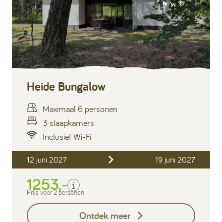
Heide Bungalow
Maximaal 6 personen
3 slaapkamers
Inclusief Wi-Fi
Inclusief
12 juni 2027
19 juni 2027
Verblijfskosten
1253,-
Bedlinnen
Toeristenbelasting
Prijs voor 2 personen
Keukendoekenpakket
Ontdek meer
Eindschoonmaak