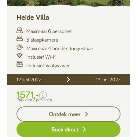
Heide Villa
Maximaal 6 personen
3 slaapkamers
Maximaal 4 honden toegestaan
Inclusief Wi-Fi
Inclusief Vaatwasser
Inclusief
12 juni 2027
19 juni 2027
Verblijfskosten
1571,-
Bedlinnen
Toeristenbelasting
Prijs voor 2 personen
Keukendoekenpakket
Ontdek meer
Eindschoonmaak
Boek direct