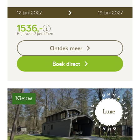
Verblijfskosten
12 juni 2027
19 juni 2027
Bedlinnen
Toeristenbelasting
1536,-
Keukendoekenpakket
Prijs voor 2 personen
Badhanddoeken pakket
per persoon (2 handdoeken en
Ontdek meer
1 badlaken)
Eindschoonmaak
Boek direct
Nieuw
Luxe