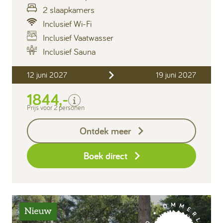
2 slaapkamers
Inclusief Wi-Fi
Inclusief Vaatwasser
Inclusief
Inclusief Sauna
Verblijfskosten
12 juni 2027
19 juni 2027
Bedlinnen
Toeristenbelasting
1844,-
Keukendoekenpakket
Prijs voor 2 personen
Badhanddoeken pakket
per persoon (2 handdoeken en
Ontdek meer
1 badlaken)
Eindschoonmaak
Boek direct
Nieuw