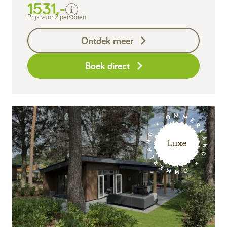
1531,-
Bedlinnen
Toeristenbelasting
Prijs voor 2 personen
Keukendoekenpakket
Ontdek meer
Eindschoonmaak
Boek direct
Luxe