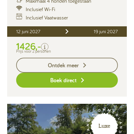
Maximaal 4 honden toegestaan
Inclusief Wi-Fi
Inclusief Vaatwasser
Inclusief
12 juni 2027
19 juni 2027
Verblijfskosten
1426,-
Bedlinnen
Toeristenbelasting
Prijs voor 2 personen
Keukendoekenpakket
Ontdek meer
Eindschoonmaak
Boek direct
Luxe