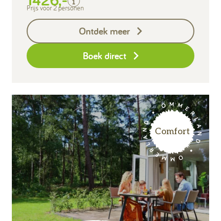
Toeristenbelasting
Prijs voor 2 personen
Keukendoekenpakket
Ontdek meer
Eindschoonmaak
Boek direct
Comfort