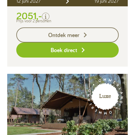
12 juni 2027
19 juni 2027
Verblijfskosten
2051,-
Bedlinnen
Toeristenbelasting
Prijs voor 2 personen
Keukendoekenpakket
Ontdek meer
Eindschoonmaak
Boek direct
Luxe