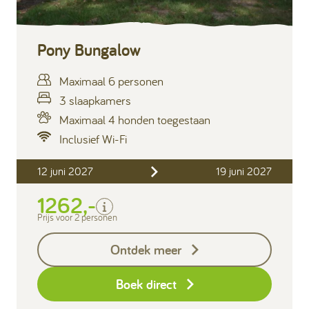
Pony Bungalow
Maximaal 6 personen
3 slaapkamers
Maximaal 4 honden toegestaan
Inclusief Wi-Fi
Inclusief
12 juni 2027
19 juni 2027
Verblijfskosten
1262,-
Bedlinnen
Toeristenbelasting
Prijs voor 2 personen
Keukendoekenpakket
Ontdek meer
Eindschoonmaak
Boek direct