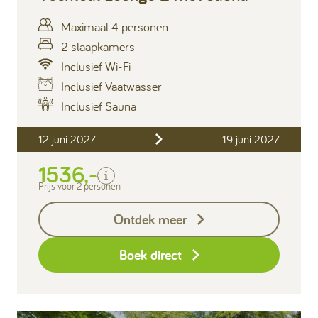
Maximaal 4 personen
2 slaapkamers
Inclusief Wi-Fi
Inclusief Vaatwasser
Inclusief
Inclusief Sauna
Verblijfskosten
12 juni 2027
19 juni 2027
Bedlinnen
Toeristenbelasting
1536,-
Keukendoekenpakket
Prijs voor 2 personen
Badhanddoeken pakket
per persoon (2 handdoeken en
Ontdek meer
1 badlaken)
Eindschoonmaak
Boek direct