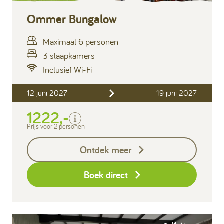
Ommer Bungalow
Maximaal 6 personen
3 slaapkamers
Inclusief Wi-Fi
Inclusief
12 juni 2027
19 juni 2027
Verblijfskosten
1222,-
Bedlinnen
Toeristenbelasting
Prijs voor 2 personen
Keukendoekenpakket
Ontdek meer
Eindschoonmaak
Boek direct