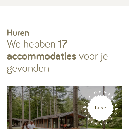
Kamperen
Huren
Huren
We hebben
17
accommodaties
voor je
gevonden
+31 (0) 529 451 362
Gastinformatie
Contact
Luxe
Werken bij
Mijn Ommerland