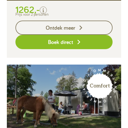
1262,-
Bedlinnen
Toeristenbelasting
Prijs voor 2 personen
Keukendoekenpakket
Ontdek meer
Eindschoonmaak
Boek direct
Comfort