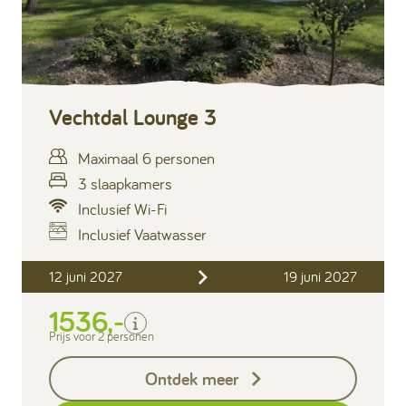
Vechtdal Lounge 3
Maximaal 6 personen
3 slaapkamers
Inclusief Wi-Fi
Inclusief Vaatwasser
Inclusief
12 juni 2027
19 juni 2027
Verblijfskosten
1536,-
Bedlinnen
Toeristenbelasting
Prijs voor 2 personen
Keukendoekenpakket
Ontdek meer
Eindschoonmaak