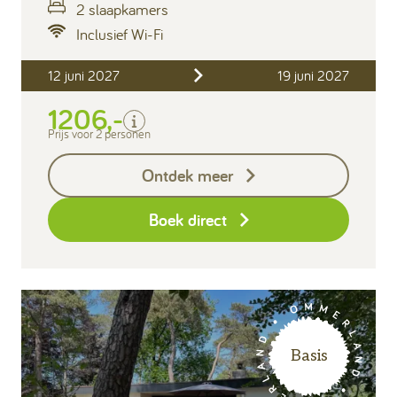
2 slaapkamers
Inclusief Wi-Fi
Inclusief
12 juni 2027
19 juni 2027
Verblijfskosten
1206,-
Bedlinnen
Toeristenbelasting
Prijs voor 2 personen
Keukendoekenpakket
Ontdek meer
Eindschoonmaak
Boek direct
Basis