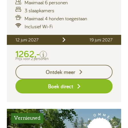
Maximaal 6 personen
3 slaapkamers
Maximaal 4 honden toegestaan
Inclusief Wi-Fi
Inclusief
12 juni 2027
19 juni 2027
Verblijfskosten
1262,-
Bedlinnen
Toeristenbelasting
Prijs voor 2 personen
Keukendoekenpakket
Ontdek meer
Eindschoonmaak
Boek direct
Vernieuwd