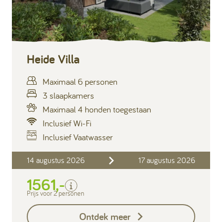
Heide Villa
Maximaal 6 personen
3 slaapkamers
Maximaal 4 honden toegestaan
Inclusief Wi-Fi
Inclusief Vaatwasser
Inclusief
14 augustus 2026
17 augustus 2026
Verblijfskosten
1561,-
Bedlinnen
Toeristenbelasting
Prijs voor 2 personen
Keukendoekenpakket
Ontdek meer
Eindschoonmaak