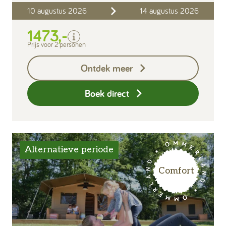
Inclusief
10 augustus 2026
14 augustus 2026
Verblijfskosten
1473,-
Bedlinnen
Toeristenbelasting
Prijs voor 2 personen
Keukendoekenpakket
Ontdek meer
Eindschoonmaak
Boek direct
Alternatieve periode
Comfort