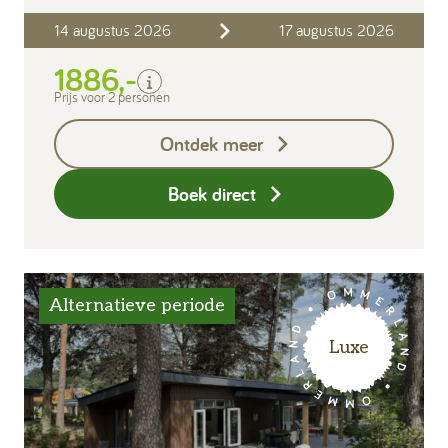
Inclusief
14 augustus 2026
17 augustus 2026
Verblijfskosten
1886,-
Bedlinnen
Toeristenbelasting
Prijs voor 2 personen
Keukendoekenpakket
Ontdek meer
Eindschoonmaak
Boek direct
Alternatieve periode
Luxe