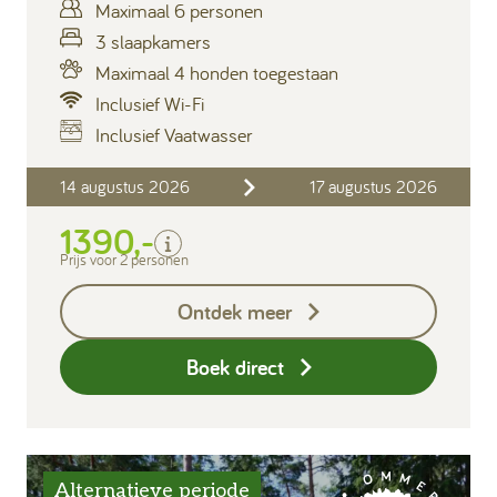
Maximaal 6 personen
3 slaapkamers
Maximaal 4 honden toegestaan
Inclusief Wi-Fi
Inclusief Vaatwasser
Inclusief
14 augustus 2026
17 augustus 2026
Verblijfskosten
1390,-
Bedlinnen
Toeristenbelasting
Prijs voor 2 personen
Keukendoekenpakket
Ontdek meer
Eindschoonmaak
Boek direct
Alternatieve periode