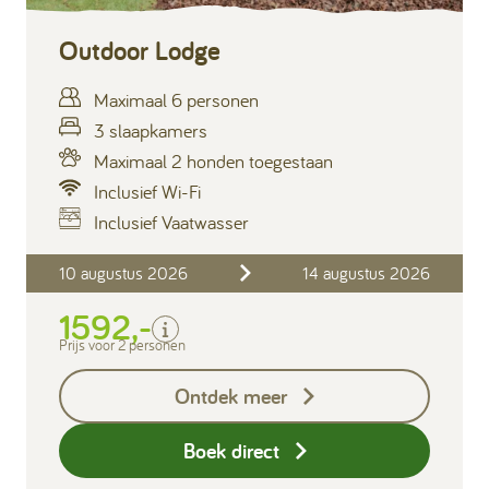
Outdoor Lodge
Maximaal 6 personen
3 slaapkamers
Maximaal 2 honden toegestaan
Inclusief Wi-Fi
Inclusief Vaatwasser
Inclusief
10 augustus 2026
14 augustus 2026
Verblijfskosten
1592,-
Bedlinnen
Toeristenbelasting
Prijs voor 2 personen
Keukendoekenpakket
Ontdek meer
Eindschoonmaak
Boek direct