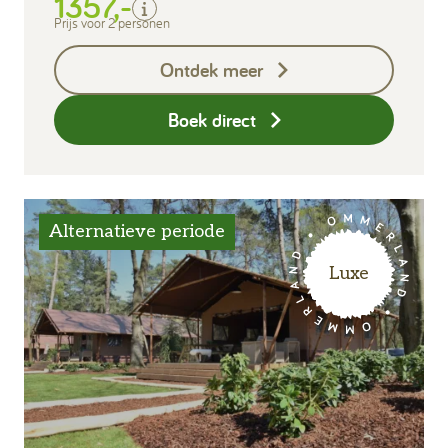
1357,-
Toeristenbelasting
Prijs voor 2 personen
Keukendoekenpakket
Ontdek meer
Eindschoonmaak
Boek direct
Alternatieve periode
Luxe