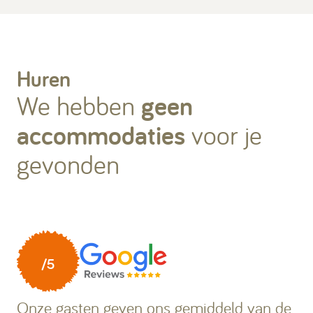
Kamperen
Huren
Huren
We hebben
geen
accommodaties
voor je
gevonden
+31 (0) 529 451 362
Gastinformatie
Contact
Werken bij
Mijn Ommerland
Onze gasten geven ons gemiddeld
van de