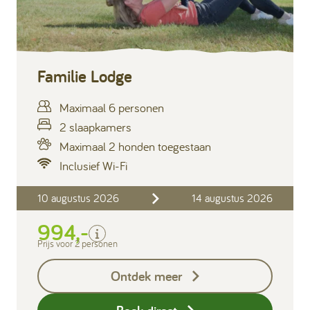
Familie Lodge
Maximaal 6 personen
2 slaapkamers
Maximaal 2 honden toegestaan
Inclusief Wi-Fi
Inclusief
10 augustus 2026
14 augustus 2026
Verblijfskosten
994,-
Bedlinnen
Toeristenbelasting
Prijs voor 2 personen
Keukendoekenpakket
Ontdek meer
Eindschoonmaak