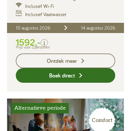
Inclusief Wi-Fi
Inclusief Vaatwasser
Inclusief
10 augustus 2026
14 augustus 2026
Verblijfskosten
1592,-
Bedlinnen
Toeristenbelasting
Prijs voor 2 personen
Keukendoekenpakket
Ontdek meer
Eindschoonmaak
Boek direct
Alternatieve periode
Comfort