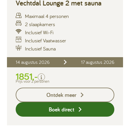
Vechtdal Lounge 2 met sauna
Maximaal 4 personen
2 slaapkamers
Inclusief Wi-Fi
Inclusief Vaatwasser
Inclusief
Inclusief Sauna
Verblijfskosten
14 augustus 2026
17 augustus 2026
Bedlinnen
Toeristenbelasting
1851,-
Keukendoekenpakket
Prijs voor 2 personen
Badhanddoeken pakket
per persoon (2 handdoeken en
Ontdek meer
1 badlaken)
Eindschoonmaak
Boek direct