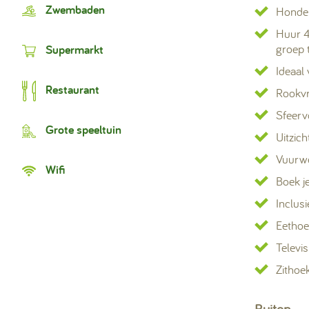
Zwembaden
Honden
Huur 4
groep 
Supermarkt
Ideaal
Restaurant
Rookvr
Sfeerv
Grote speeltuin
Uitzic
Vuurwe
Wifi
Boek je
Inclusi
Eetho
Televis
Zithoe