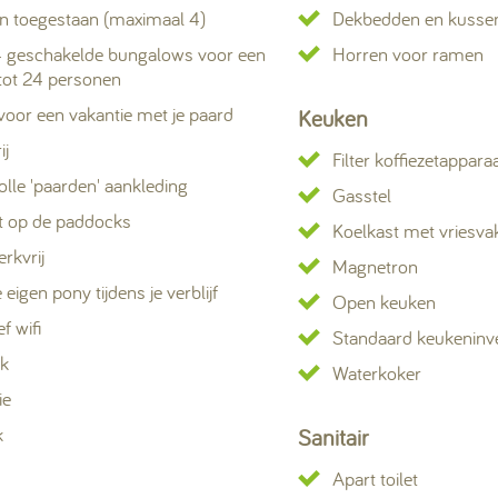
 toegestaan (maximaal 4)
Dekbedden en kusse
 geschakelde bungalows voor een
Horren voor ramen
tot 24 personen
 voor een vakantie met je paard
Keuken
ij
Filter koffiezetappara
olle 'paarden' aankleding
Gasstel
ht op de paddocks
Koelkast met vriesva
rkvrij
Magnetron
 eigen pony tijdens je verblijf
Open keuken
ef wifi
Standaard keukeninve
ek
Waterkoker
ie
k
Sanitair
Apart toilet