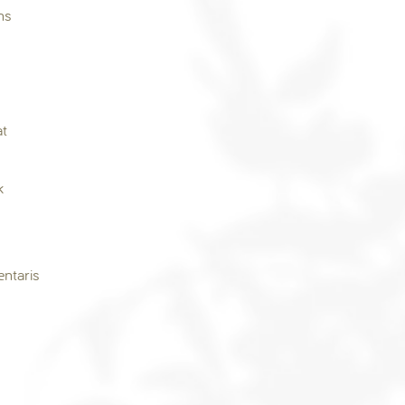
ns
at
k
ntaris