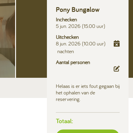
Contact & Veelgestelde vragen
Pony Bungalow
Inchecken
Volg ons op social media
5 jun. 2026
(15.00 uur)
Uitchecken
8 jun. 2026
(10.00 uur)
nachten
Aantal personen
Helaas is er iets fout gegaan bij
het ophalen van de
reservering.
Totaal: