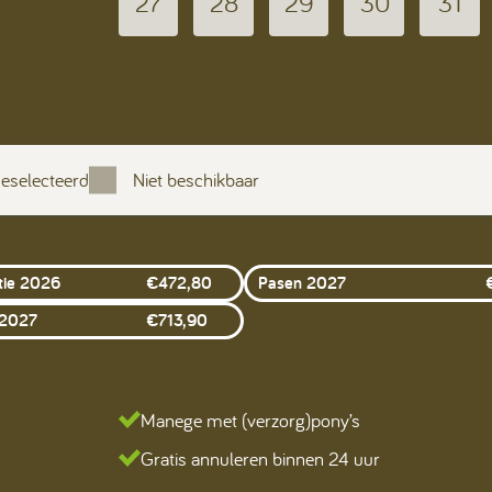
27
28
29
30
31
eselecteerd
Niet beschikbaar
tie 2026
€
472,80
Pasen 2027
 2027
€
713,90
Manege met (verzorg)pony’s
Gratis annuleren binnen 24 uur