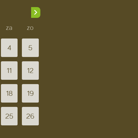
za
zo
4
5
11
12
18
19
25
26