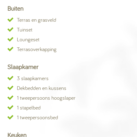
Buiten
Terras en grasveld
Tuinset
Loungeset
Terrasoverkapping
Slaapkamer
3 slaapkamers
Dekbedden en kussens
1 tweepersoons hoogslaper
1 stapelbed
1 tweepersoonsbed
Keuken