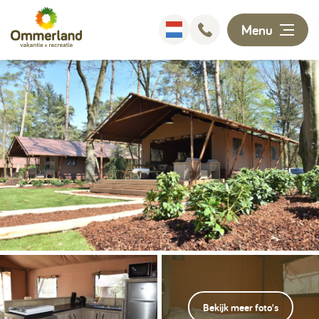
Menu
Overnachten
Faciliteiten
Animatie
Omgeving
Ontdekken
Informatie
Bekijk meer foto's