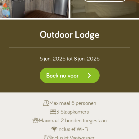
Kamperen
Outdoor Lodge
Huren
5 jun. 2026
tot
8 jun. 2026
Boek nu voor
+31 (0) 529 451 362
Gastinformatie
Maximaal 6 personen
Contact
3 Slaapkamers
Werken bij
Maximaal 2 honden toegestaan
Inclusief Wi-Fi
Mijn Ommerland
Inclusief Vaatwasser