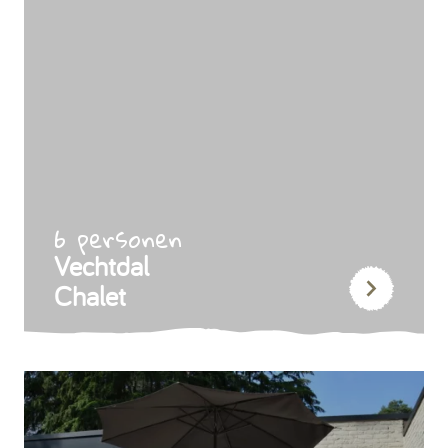
6 personen
Vechtdal
Chalet