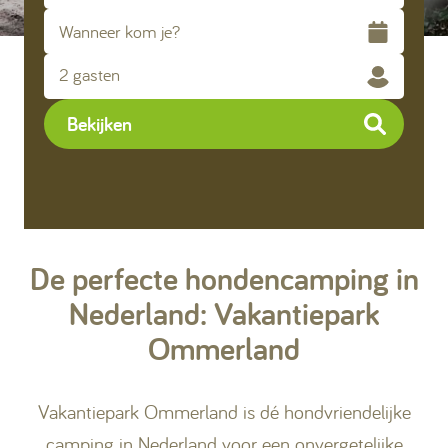
Kamperen
2 gasten
Huren
Bekijken
+31 (0) 529 451 362
De perfecte hondencamping in
Gastinformatie
Nederland: Vakantiepark
Contact
Ommerland
Werken bij
Vakantiepark Ommerland is dé hondvriendelijke
Mijn Ommerland
camping in Nederland voor een onvergetelijke