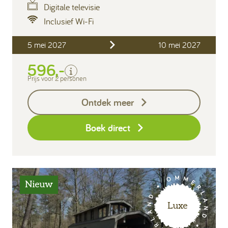
Digitale televisie
Inclusief Wi-Fi
Inclusief
5 mei 2027
10 mei 2027
2 personen
Verblijfskosten
596,-
Toeristenbelasting
Prijs voor 2 personen
Exclusief
Ontdek meer
Borg I-con € 25,-
Boek direct
Nieuw
Luxe