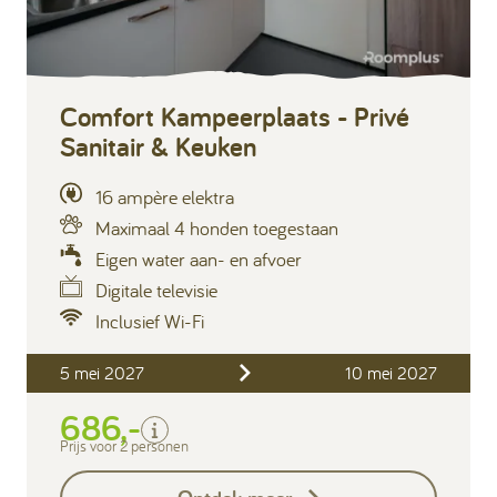
Comfort Kampeerplaats - Privé
Sanitair & Keuken
16 ampère elektra
Maximaal 4 honden toegestaan
Eigen water aan- en afvoer
Digitale televisie
Inclusief Wi-Fi
Inclusief
2 personen
5 mei 2027
10 mei 2027
Privé sanitair
686,-
Verblijfskosten
Prijs voor 2 personen
Toeristenbelasting
Exclusief