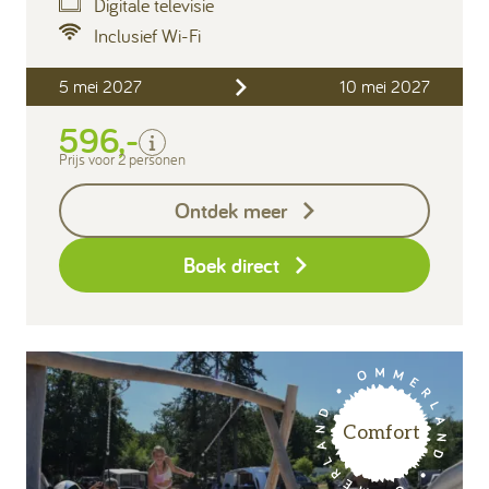
Digitale televisie
Inclusief Wi-Fi
Inclusief
5 mei 2027
10 mei 2027
2 personen
Verblijfskosten
596,-
Toeristenbelasting
Prijs voor 2 personen
Exclusief
Ontdek meer
Borg I-con € 25,-
Boek direct
Comfort