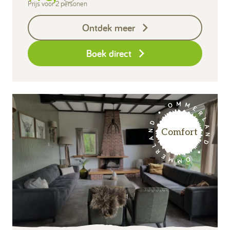
Toeristenbelasting
Prijs voor 2 personen
Keukendoekenpakket
Ontdek meer
Eindschoonmaak
Boek direct
Comfort