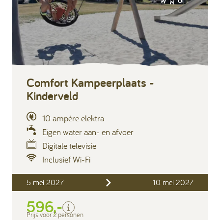
Comfort Kampeerplaats -
Kinderveld
10 ampère elektra
Eigen water aan- en afvoer
Digitale televisie
Inclusief Wi-Fi
Inclusief
5 mei 2027
10 mei 2027
2 personen
Verblijfskosten
596,-
Toeristenbelasting
Prijs voor 2 personen