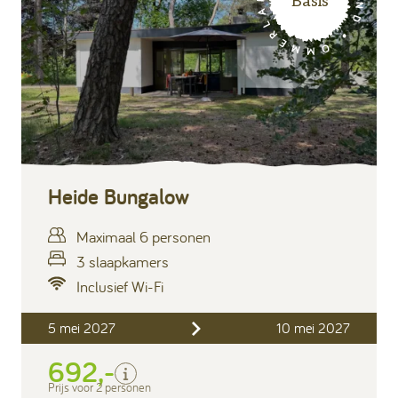
Basis
Heide Bungalow
Maximaal 6 personen
3 slaapkamers
Inclusief Wi-Fi
Inclusief
5 mei 2027
10 mei 2027
Verblijfskosten
692,-
Bedlinnen
Toeristenbelasting
Prijs voor 2 personen