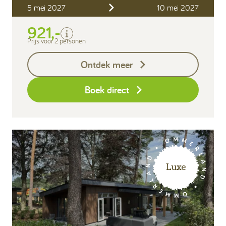
5 mei 2027
10 mei 2027
Verblijfskosten
921,-
Bedlinnen
Toeristenbelasting
Prijs voor 2 personen
Keukendoekenpakket
Ontdek meer
Eindschoonmaak
Boek direct
Luxe