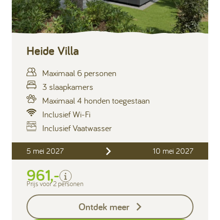
Heide Villa
Maximaal 6 personen
3 slaapkamers
Maximaal 4 honden toegestaan
Inclusief Wi-Fi
Inclusief Vaatwasser
Inclusief
5 mei 2027
10 mei 2027
Verblijfskosten
961,-
Bedlinnen
Toeristenbelasting
Prijs voor 2 personen
Keukendoekenpakket
Ontdek meer
Eindschoonmaak