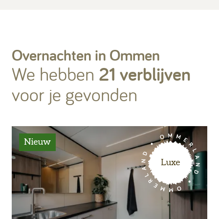
Kamperen
Overnachten in Ommen
Huren
We hebben
21
verblijven
voor je gevonden
+31 (0) 529 451 362
Gastinformatie
Nieuw
Luxe
Contact
Werken bij
Mijn Ommerland