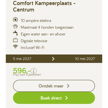
Comfort Kampeerplaats -
Centrum
10 ampère elektra
Maximaal 4 honden toegestaan
Eigen water aan- en afvoer
Digitale televisie
Inclusief Wi-Fi
Inclusief
5 mei 2027
10 mei 2027
2 personen
Verblijfskosten
596,-
Toeristenbelasting
Prijs voor 2 personen
Exclusief
Ontdek meer
Borg I-con € 25,-
Boek direct