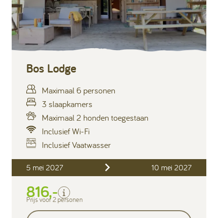
Bos Lodge
Maximaal 6 personen
3 slaapkamers
Maximaal 2 honden toegestaan
Inclusief Wi-Fi
Inclusief Vaatwasser
Inclusief
5 mei 2027
10 mei 2027
Verblijfskosten
816,-
Bedlinnen
Toeristenbelasting
Prijs voor 2 personen
Keukendoekenpakket