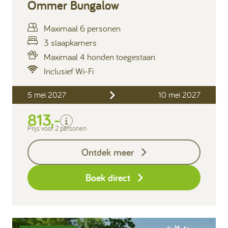
Ommer Bungalow
Maximaal 6 personen
3 slaapkamers
Maximaal 4 honden toegestaan
Inclusief Wi-Fi
Inclusief
5 mei 2027
10 mei 2027
Verblijfskosten
813,-
Bedlinnen
Toeristenbelasting
Prijs voor 2 personen
Keukendoekenpakket
Ontdek meer
Eindschoonmaak
Boek direct