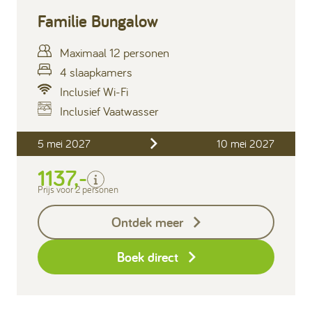
Familie Bungalow
Maximaal 12 personen
4 slaapkamers
Inclusief Wi-Fi
Inclusief Vaatwasser
Inclusief
5 mei 2027
10 mei 2027
Verblijfskosten
1137,-
Bedlinnen
Toeristenbelasting
Prijs voor 2 personen
Keukendoekenpakket
Ontdek meer
Eindschoonmaak
Boek direct