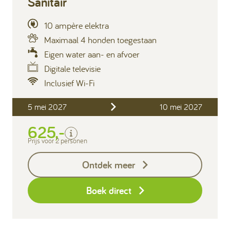
Sanitair
10 ampère elektra
Maximaal 4 honden toegestaan
Eigen water aan- en afvoer
Digitale televisie
Inclusief Wi-Fi
Inclusief
2 personen
5 mei 2027
10 mei 2027
Privé sanitair
625,-
Verblijfskosten
Prijs voor 2 personen
Toeristenbelasting
Exclusief
Ontdek meer
Borg I-con € 25,-
Boek direct