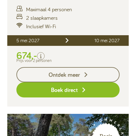
Maximaal 4 personen
2 slaapkamers
Inclusief Wi-Fi
Inclusief
5 mei 2027
10 mei 2027
Verblijfskosten
674,-
Bedlinnen
Toeristenbelasting
Prijs voor 2 personen
Keukendoekenpakket
Ontdek meer
Eindschoonmaak
Boek direct