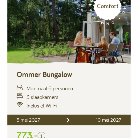
Comfort
Ommer Bungalow
Maximaal 6 personen
3 slaapkamers
Inclusief Wi-Fi
Inclusief
5 mei 2027
10 mei 2027
Verblijfskosten
773,-
Bedlinnen