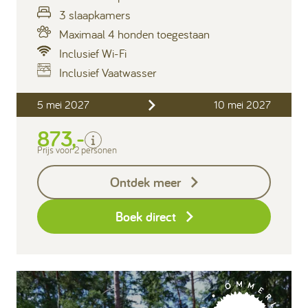
3 slaapkamers
Maximaal 4 honden toegestaan
Inclusief Wi-Fi
Inclusief Vaatwasser
Inclusief
5 mei 2027
10 mei 2027
Verblijfskosten
873,-
Bedlinnen
Toeristenbelasting
Prijs voor 2 personen
Keukendoekenpakket
Ontdek meer
Eindschoonmaak
Boek direct