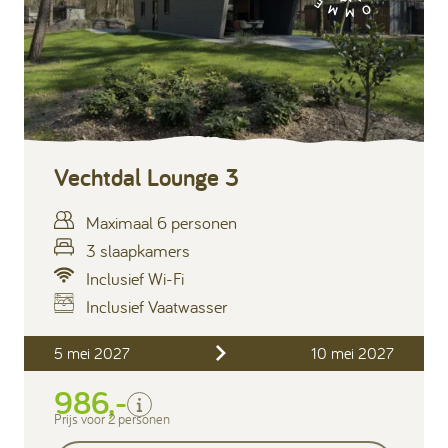
Vechtdal Lounge 3
Maximaal 6 personen
3 slaapkamers
Inclusief Wi-Fi
Inclusief Vaatwasser
Inclusief
5 mei 2027
10 mei 2027
Verblijfskosten
986,-
Bedlinnen
Toeristenbelasting
Prijs voor 2 personen
Keukendoekenpakket