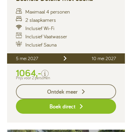
Maximaal 4 personen
2 slaapkamers
Inclusief Wi-Fi
Inclusief Vaatwasser
Inclusief
Inclusief Sauna
Verblijfskosten
5 mei 2027
10 mei 2027
Bedlinnen
Toeristenbelasting
1064,-
Keukendoekenpakket
Prijs voor 2 personen
Badhanddoeken pakket
per persoon (2 handdoeken en
Ontdek meer
1 badlaken)
Eindschoonmaak
Boek direct